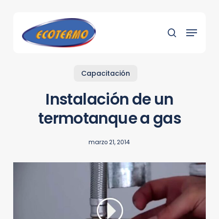
Skip
to
Menu
main
search
content
Capacitación
Instalación de un
termotanque a gas
marzo 21, 2014