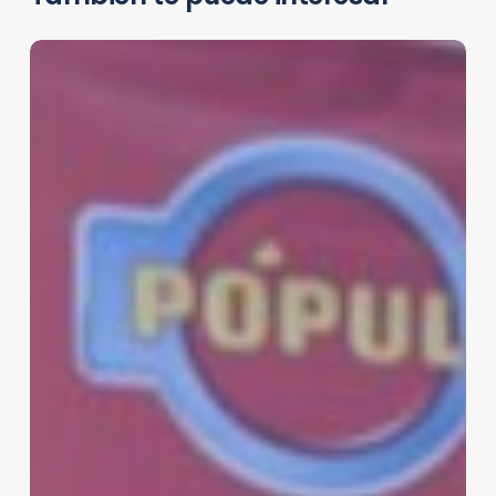
Ecotermo
en
Retail
100
Hogar
2023
de
Mendoza