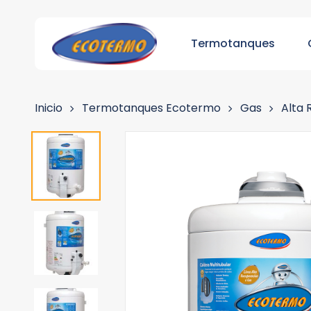
Skip
to
Termotanques
main
content
Presiona ENTER para iniciar la búsqueda o ESC p
Inicio
Termotanques Ecotermo
Gas
Alta 