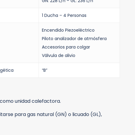
GN: 228 L/h – GL: 236 L/h
1 Ducha – 4 Personas
Encendido Piezoeléctrico
Piloto analizador de atmósfera
Accesorios para colgar
Válvula de alivio
rgética
“B”
o como unidad calefactora.
itarse para gas natural (GN) o licuado (GL),